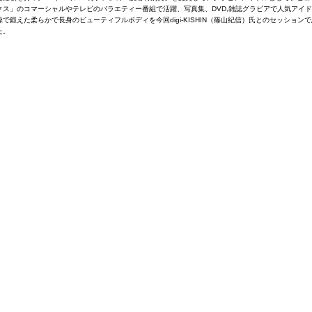
クス」のコマーシャルやテレビのバラエティー番組で活躍、写真集、DVD,雑誌グラビアで人気アイ
で鍛えた柔らかで長身のビューティフルボディを今回digi-KISHIN（篠山紀信）氏とのセッション
た。