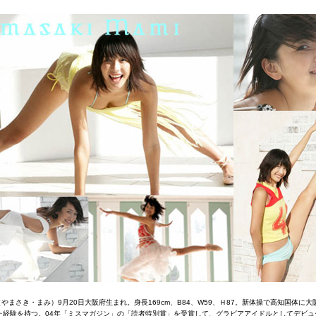
（やまさき・まみ）9月20日大阪府生まれ。身長169cm、B84、W59、Ｈ87。新体操で高知国体に
た経験を持つ。04年「ミスマガジン」の「読者特別賞」を受賞して、グラビアアイドルとしてデビュ