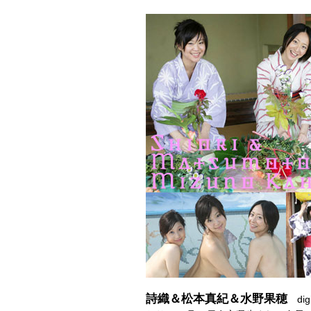
詩織＆松本真紀＆水野果穂
di