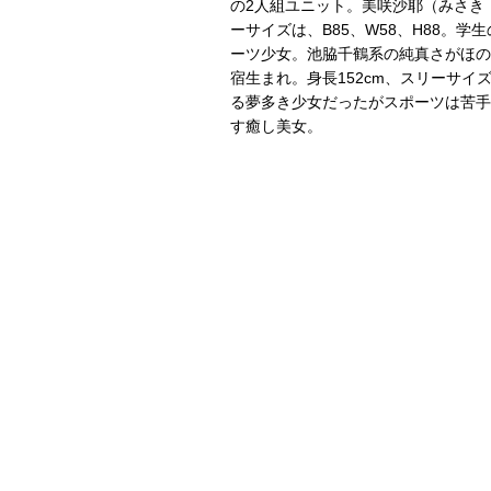
の2人組ユニット。美咲沙耶（みさき・
ーサイズは、B85、W58、H88。
ーツ少女。池脇千鶴系の純真さがほのか 
宿生まれ。身長152cm、スリーサイズ
る夢多き少女だったがスポーツは苦手
す癒し美女。