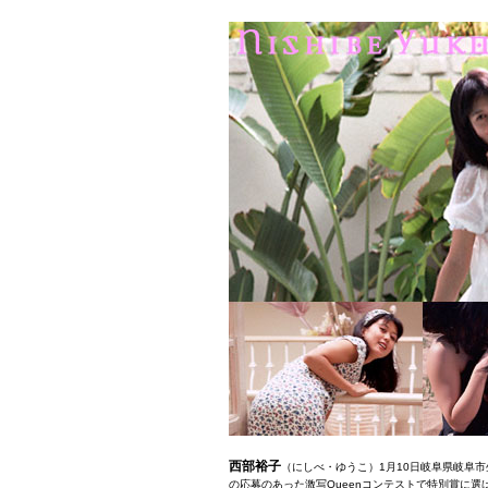
西部裕子
（にしべ・ゆうこ）1月10日岐阜県岐阜市
の応募のあった激写Queenコンテストで特別賞に選ばれ