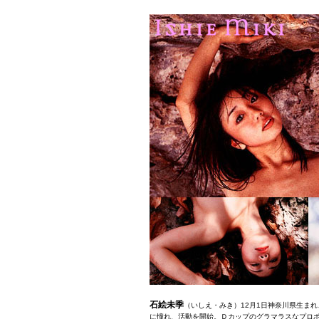
石絵未季
（いしえ・みき）12月1日神奈川県生ま
に憧れ、活動を開始。Ｄカップのグラマラスなプロポ