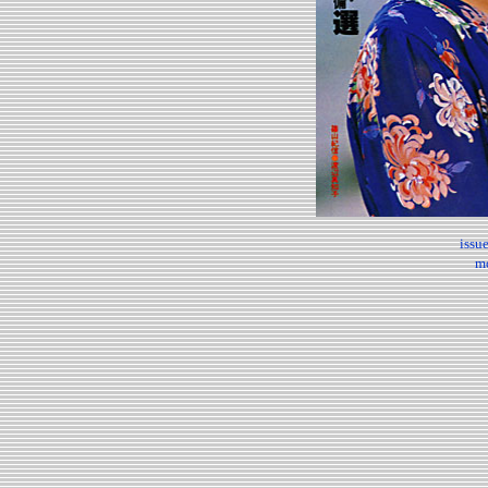
issu
m