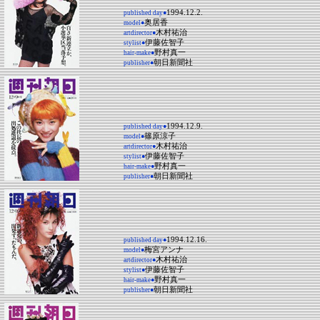
1994.12.2.
published day●
奥居香
model●
木村祐治
artdirector●
伊藤佐智子
stylist●
野村真一
hair-make●
朝日新聞社
publisher●
1994.12.9.
published day●
篠原涼子
model●
木村祐治
artdirector●
伊藤佐智子
stylist●
野村真一
hair-make●
朝日新聞社
publisher●
1994.12.16.
published day●
梅宮アンナ
model●
木村祐治
artdirector●
伊藤佐智子
stylist●
野村真一
hair-make●
朝日新聞社
publisher●