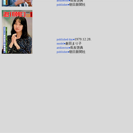
長友啓典
artdirector●
朝日新聞社
publisher●
1979.12.28.
published day●
倉田まり子
model●
長友啓典
artdirector●
朝日新聞社
publisher●