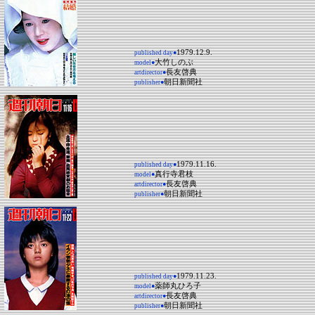
1979.12.9.
published day●
大竹しのぶ
model●
長友啓典
artdirector●
朝日新聞社
publisher●
1979.11.16.
published day●
真行寺君枝
model●
長友啓典
artdirector●
朝日新聞社
publisher●
1979.11.23.
published day●
薬師丸ひろ子
model●
長友啓典
artdirector●
朝日新聞社
publisher●