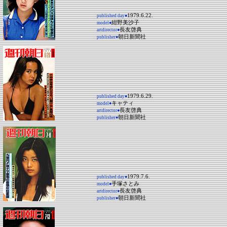
1979.6.22.
published day●
紺野美沙子
model●
長友啓典
artdirector●
朝日新聞社
publisher●
1979.6.29.
published day●
キャティ
model●
長友啓典
artdirector●
朝日新聞社
publisher●
1979.7.6.
published day●
手塚さとみ
model●
長友啓典
artdirector●
朝日新聞社
publisher●