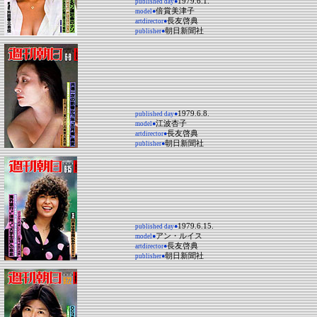
1979.6.1.
published day●
倍賞美津子
model●
長友啓典
artdirector●
朝日新聞社
publisher●
1979.6.8.
published day●
江波杏子
model●
長友啓典
artdirector●
朝日新聞社
publisher●
1979.6.15.
published day●
アン・ルイス
model●
長友啓典
artdirector●
朝日新聞社
publisher●