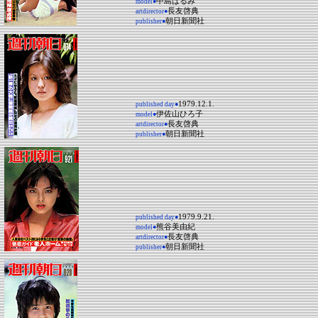
中島はるみ
model●
長友啓典
artdirector●
朝日新聞社
publisher●
1979.12.1.
published day●
伊佐山ひろ子
model●
長友啓典
artdirector●
朝日新聞社
publisher●
1979.9.21.
published day●
熊谷美由紀
model●
長友啓典
artdirector●
朝日新聞社
publisher●