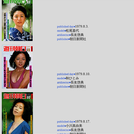
1979.8.3.
published day●
松尾嘉代
model●
長友啓典
artdirector●
朝日新聞社
publisher●
1979.8.10.
published day●
秋ひとみ
model●
長友啓典
artdirector●
朝日新聞社
publisher●
1979.8.17.
published day●
小川真由美
model●
長友啓典
artdirector●