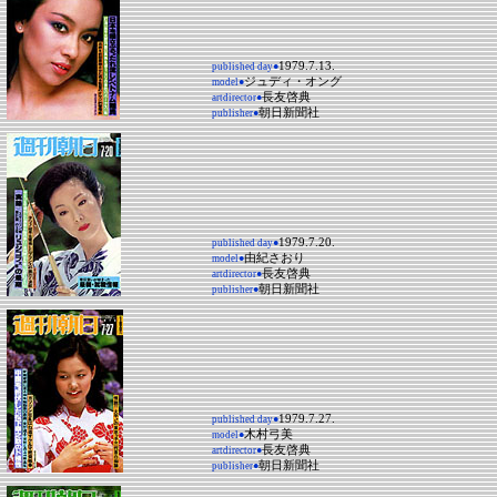
1979.7.13.
published day●
ジュディ・オング
model●
長友啓典
artdirector●
朝日新聞社
publisher●
1979.7.20.
published day●
由紀さおり
model●
長友啓典
artdirector●
朝日新聞社
publisher●
1979.7.27.
published day●
木村弓美
model●
長友啓典
artdirector●
朝日新聞社
publisher●